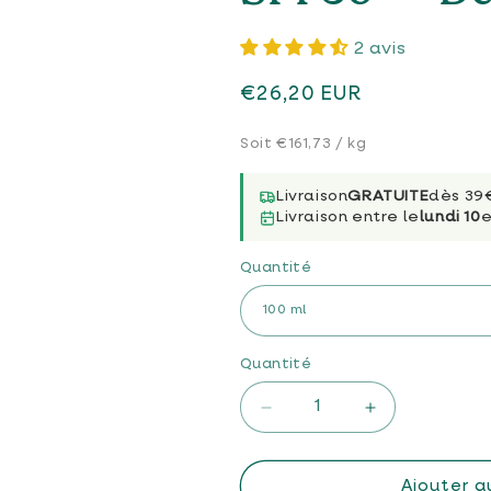
2 avis
Prix
€26,20 EUR
habituel
Soit €161,73 / kg
Livraison
GRATUITE
dès 39
Livraison entre le
lundi 10
e
Quantité
Quantité
Quantité
Réduire
Augmenter
la
la
quantité
quantité
Ajouter a
de
de