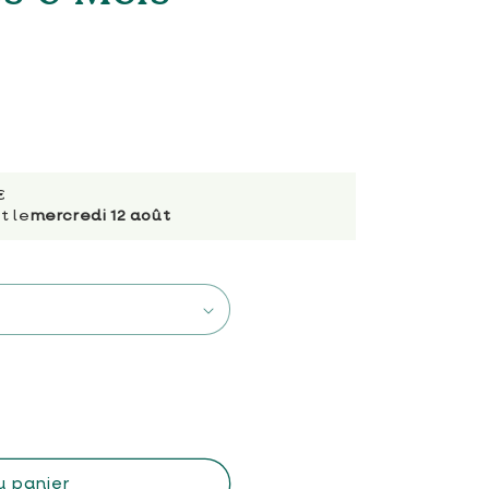
€
t le
mercredi 12 août
u panier