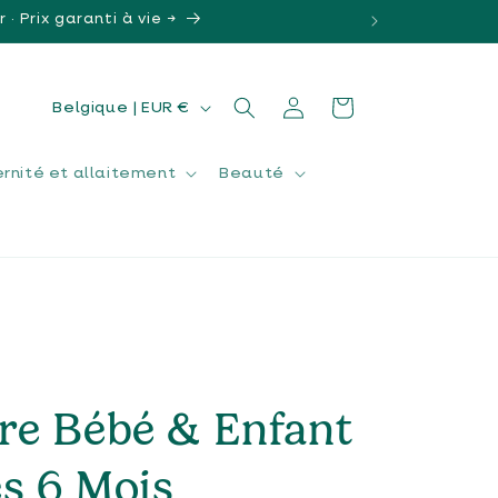
· Prix garanti à vie →
P
Connexion
Panier
Belgique | EUR €
a
y
rnité et allaitement
Beauté
s
/
r
é
s
g
i
o
re Bébé & Enfant
n
s 6 Mois