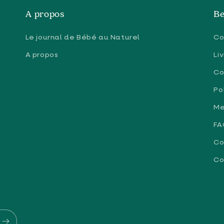
A propos
Be
Le journal de Bébé au Naturel
Co
A propos
Li
Co
Po
Me
FA
Co
Co