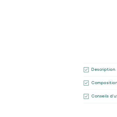
C
Description
o
n
Compositio
t
Conseils d’u
e
n
u