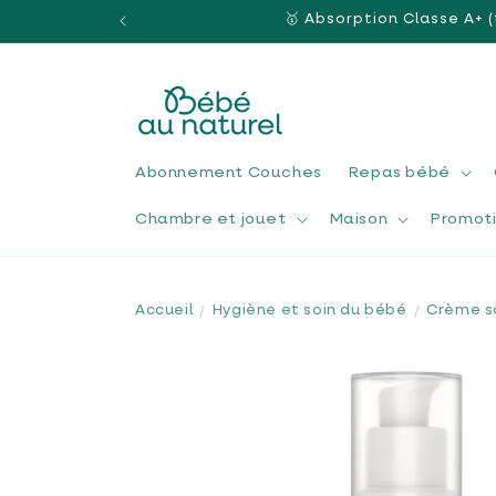
et
🥇 Absorption Classe A+ (
passer
au
contenu
Abonnement Couches
Repas bébé
Chambre et jouet
Maison
Promot
Accueil
Hygiène et soin du bébé
Crème s
Passer aux
informations
produits