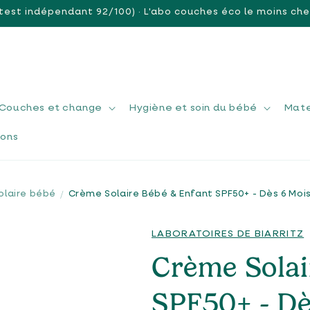
test indépendant 92/100) · L'abo couches éco le moins cher 
Couches et change
Hygiène et soin du bébé
Mate
ions
olaire bébé
Crème Solaire Bébé & Enfant SPF50+ - Dès 6 Moi
LABORATOIRES DE BIARRITZ
Crème Solai
SPF50+ - Dè